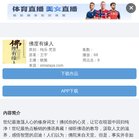
佛度有缘人


✕
佛度有缘人
类别：纯乐·梵音
集数：
原著：王宇
播放：68
主播：晓雅
周点击：9
来源：ximalaya.com
下载作品
APP下载
内容简介
世纪最激荡人心的修身词文！拂拭你的心灵，让它在喧嚣中回归纯
净！世纪最热点畅销的佛语典藏！倾听佛语的教导，汲取人文的滋
养，感悟智慧的启迪！人们以为：佛陀来自天堂。但是，事实并非如