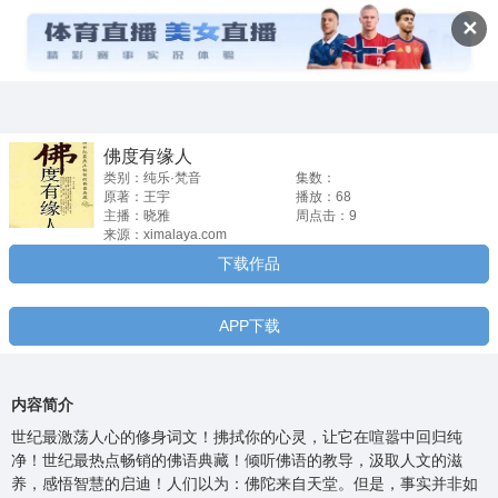
佛度有缘人


✕
佛度有缘人
类别：纯乐·梵音
集数：
原著：王宇
播放：68
主播：晓雅
周点击：9
来源：ximalaya.com
下载作品
APP下载
内容简介
世纪最激荡人心的修身词文！拂拭你的心灵，让它在喧嚣中回归纯
净！世纪最热点畅销的佛语典藏！倾听佛语的教导，汲取人文的滋
养，感悟智慧的启迪！人们以为：佛陀来自天堂。但是，事实并非如