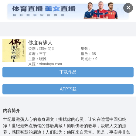
佛度有缘人


✕
佛度有缘人
类别：纯乐·梵音
集数：
原著：王宇
播放：68
主播：晓雅
周点击：9
来源：ximalaya.com
下载作品
APP下载
内容简介
世纪最激荡人心的修身词文！拂拭你的心灵，让它在喧嚣中回归纯
净！世纪最热点畅销的佛语典藏！倾听佛语的教导，汲取人文的滋
养，感悟智慧的启迪！人们以为：佛陀来自天堂。但是，事实并非如