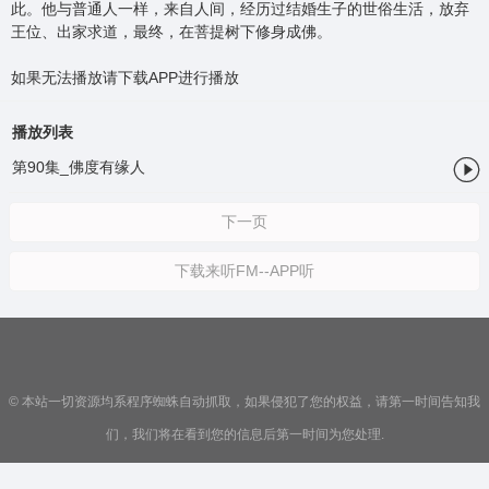
此。他与普通人一样，来自人间，经历过结婚生子的世俗生活，放弃
王位、出家求道，最终，在菩提树下修身成佛。
如果无法播放请下载APP进行播放
播放列表

第90集_佛度有缘人
下一页
下载来听FM--APP听
© 本站一切资源均系程序蜘蛛自动抓取，如果侵犯了您的权益，请第一时间告知我
们，我们将在看到您的信息后第一时间为您处理.