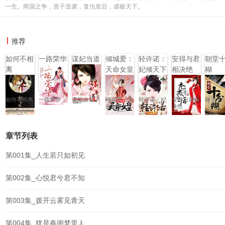
一生。两国之争，质子逆袭，复仇皇后，虐极天下。
推荐
如何不相
一路荣华
谋妃当道
倾城爱：
轻许诺：
安得与君
朝堂
离
天命女皇
妃倾天下
相决绝
糊
如何不相离
一路荣华
谋妃当道
倾城爱：天
轻许诺：妃
安得与君相
朝堂十
命女皇
倾天下
决绝
章节列表
第001集_人生若只如初见
第002集_心悦君兮君不知
第003集_拨开云雾见青天
第004集_犹是春闺梦里人