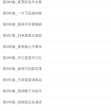
第084集_夜莺应觉月光寒
第085集_一片飞花减却春
第086集_紫燕半开篱菊静
第087集_到来难遣去难留
第088集_着骨黏心万事休
第089集_半江瑟瑟半江红
第090集_春情只到梨花薄
第091集_不雨棠梨满地花
第092集_望湖楼下水如天
第093集_胡徊低泣自凄凉