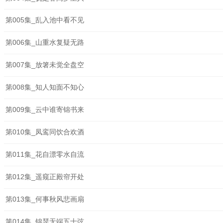
第005集_乱入池中看不见
第006集_山重水复疑无路
第007集_放箸未觉全盘空
第008集_知人知面不知心
第009集_云中谁寄锦书来
第010集_凤鸾同饮合欢酒
第011集_花自漂零水自流
第012集_遥窥正殿帘开处
第013集_何事秋风悲画扇
第014集_锦瑟无端五十弦