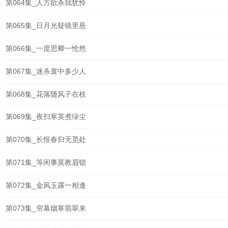
第064集_人方欲杀我犹怜
第065集_日月光疑镜里悬
第066集_一度思卿一怆然
第067集_迷杀寰中多少人
第068集_花落随风子在枝
第069集_夜扫寒英煮绿尘
第070集_长恨春归无觅处
第071集_等闲事莫教眉锁
第072集_金风玉露一相逢
第073集_帘幕烟寒翡翠来