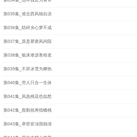
第034集_他年我若为青帝
第035集_谁念西风独自凉
第036集_聒碎乡心梦不成
第037集_原是瞿唐风间阻
第038集_银床淅沥青梧老
第039集_不辞冰雪为卿热
第040集_劳人只合一生休
第041集_风急桃花也似愁
第042集_殷勤祝寿指蟠桃
第043集_举世皆浊我独清