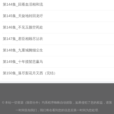
第144集_回看血泪相和流
第145集_天旋地转回龙吁
第146集_不见玉颜空死处
第147集_君臣相顾尽沾衣
第148集_九重城阙烟尘生
第149集_十年揽髻悲赢马
第150集_落尽梨花月又西（完结）
© 本站一切资源（除部分外）均系程序蜘蛛自动抓取，如果侵犯了您的权益，请第
一时间告知我们，我们将在看到您的信息后第一时间为您处理.