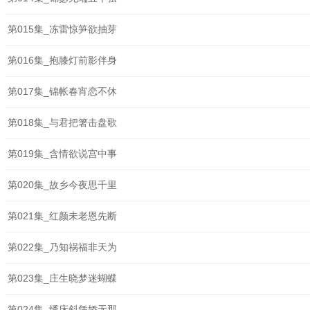
第015集_冻雷惊笋欲抽芽
第016集_抱膝灯前影伴身
第017集_锦帐春宵恋不休
第018集_与君把箸击盘歌
第019集_含情欲说宫中事
第020集_故乡今夜思千里
第021集_红颜未老恩先断
第022集_乃知祸福非天为
第023集_庄生晓梦迷蝴蝶
第024集_绣床斜凭娇无那