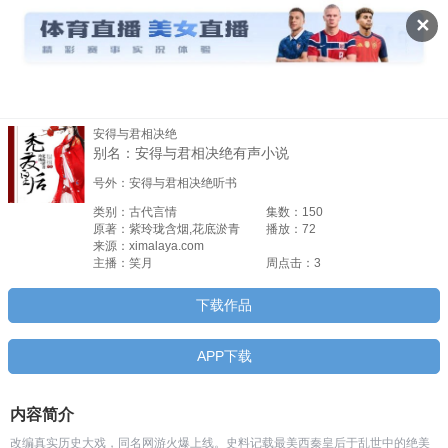
安得与君相决绝


✕
安得与君相决绝
安得与君相
别名：安得与君相决绝有声小说
决绝
号外：安得与君相决绝听书
类别：古代言情
集数：150
原著：紫玲珑含烟,花底淤青
播放：72
来源：ximalaya.com
主播：笑月
周点击：3
下载作品
APP下载
内容简介
改编真实历史大戏，同名网游火爆上线。史料记载最美西秦皇后于乱世中的绝美