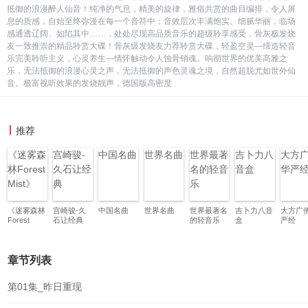
抵御的浪漫醉人仙音！纯净的气息，精美的旋律，雅俗共赏的曲目编排，令人屏
息的质感，自始至终弥漫在每一个音符中；音效层次丰满饱实、细腻华丽，临场
感通透辽阔、如陷其中……，处处尽现高品质音乐的超级聆享感受，骨灰极发烧
友一致推崇的精品聆赏大碟！骨灰级发烧友力荐聆赏大碟，轻盈空灵—缔造轻音
乐完美聆听主义，心灵养生—情怀触动令人蚀骨销魂。响彻世界的优美高雅之
乐，无法抵御的浪漫心灵之声，无法抵御的声色灵魂之境，自然超脱尤如世外仙
音。极富视听效果的发烧靓声，德国版高密度
推荐
《迷雾森
宫崎骏-
中国名曲
世界名曲
世界最著
吉卜力八
大方
林Forest
久石让经
名的轻音
音盒
华严
Mist》
典
乐
《迷雾森林
宫崎骏-久
中国名曲
世界名曲
世界最著名
吉卜力八音
大方广
Forest
石让经典
的轻音乐
盒
严经
Mist》
章节列表
第01集_昨日重现